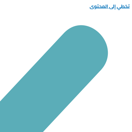
تخطي إلى المحتوى