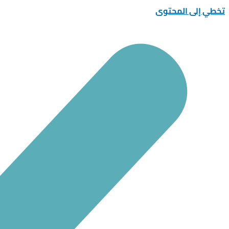
تخطي إلى المحتوى